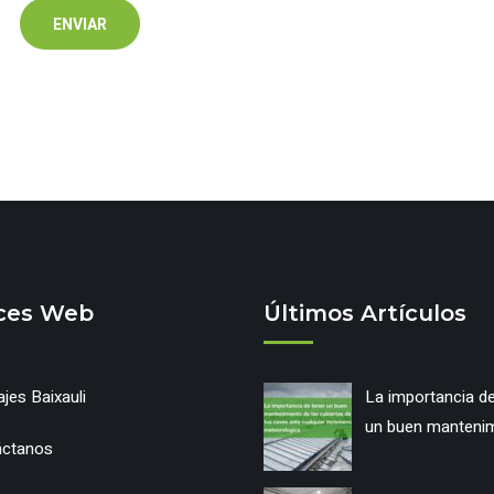
ces Web
Últimos Artículos
jes Baixauli
La importancia de
un buen manteni
áctanos